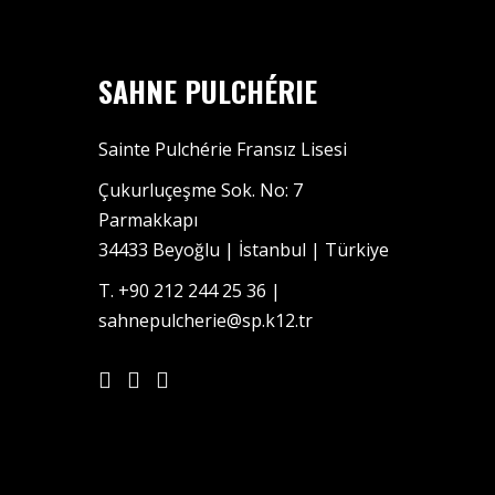
SAHNE PULCHÉRIE
Sainte Pulchérie Fransız Lisesi
Çukurluçeşme Sok. No: 7
Parmakkapı
34433 Beyoğlu | İstanbul | Türkiye
T. +90 212 244 25 36 |
sahnepulcherie@sp.k12.tr