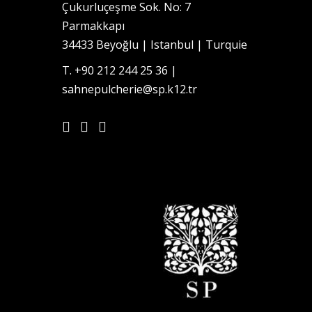
Çukurluçeşme Sok. No: 7
Parmakkapı
34433 Beyoğlu | Istanbul | Turquie
T. +90 212 244 25 36 |
sahnepulcherie@sp.k12.tr