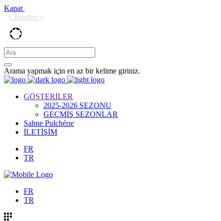
Kapat
Chercher +
Arama yapmak için en az bir kelime giriniz.
GÖSTERİLER
2025-2026 SEZONU
GEÇMİŞ SEZONLAR
Sahne Pulchérıe
İLETİŞİM
FR
TR
FR
TR