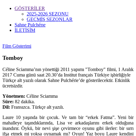
GÖSTERİLER
2025-2026 SEZONU
GEÇMİŞ SEZONLAR
Sahne Pulchérıe
İLETİŞİM
Film Gösterimi
Tomboy
Céline Sciamma’nın yönettiği 2011 yapımı "Tomboy" filmi, 1 Aralık
2017 Cuma günü saat 20.30’da Institut français Türkiye işbirliğiyle
Türkçe alt yazılı olarak Sahne Pulchérie’de gösterilecektir. Etkinlik
ücretsizdir.
Yönetmen:
Céline Sciamma
Süre:
82 dakika.
Dil:
Fransızca. Türkçe alt yazılı.
Laure 10 yaşında bir çocuk. Ve tam bir “erkek Fatma”. Yeni bir
mahalleye taşındıklarında, Lisa ve arkadaşlarını erkek olduğuna
inandırır. Öykü, bir nevi şişe çevirmece oyunu gibi ilerler: bir sırrı
ifşa etmek mi yoksa oynamak mı? Oyun! Yaz boyu Laure kendini