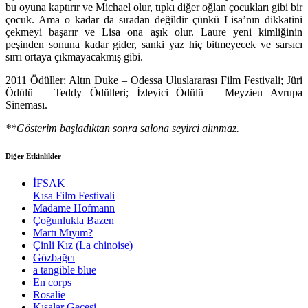
bu oyuna kaptırır ve Michael olur, tıpkı diğer oğlan çocukları gibi bir
çocuk. Ama o kadar da sıradan değildir çünkü Lisa’nın dikkatini
çekmeyi başarır ve Lisa ona aşık olur. Laure yeni kimliğinin
peşinden sonuna kadar gider, sanki yaz hiç bitmeyecek ve sarsıcı
sırrı ortaya çıkmayacakmış gibi.
2011 Ödüller: Altın Duke – Odessa Uluslararası Film Festivali; Jüri
Ödülü – Teddy Ödülleri; İzleyici Ödülü – Meyzieu Avrupa
Sineması.
**Gösterim başladıktan sonra salona seyirci alınmaz.
Diğer Etkinlikler
İFSAK
Kısa Film Festivali
Madame Hofmann
Çoğunlukla Bazen
Martı Mıyım?
Çinli Kız (La chinoise)
Gözbağcı
a tangible blue
En corps
Rosalie
Kısalar Gecesi