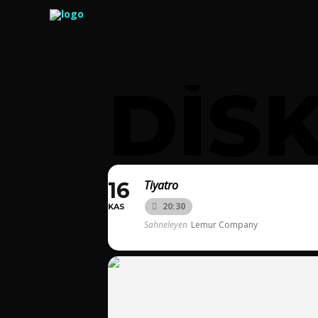
DIS
16
Tiyatro
20:30
KAS
Sahneleyen
Lemur Company