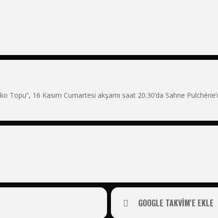
ko Topu”, 16 Kasım Cumartesi akşamı saat 20.30’da Sahne Pulchérie’d
GOOGLE TAKVIM'E EKLE